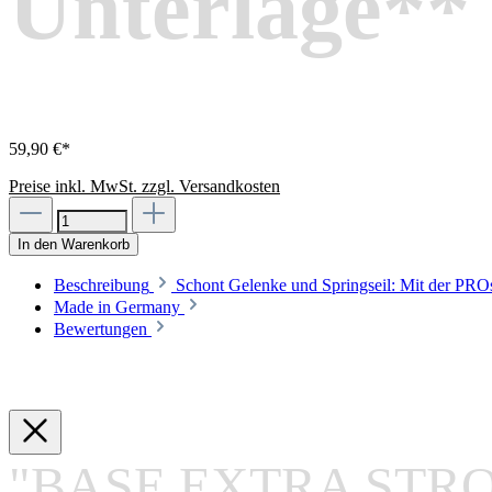
Unterlage**
59,90 €*
Preise inkl. MwSt. zzgl. Versandkosten
In den Warenkorb
Beschreibung
Schont Gelenke und Springseil: Mit der PRO
Made in Germany
Bewertungen
"BASE EXTRA STRON