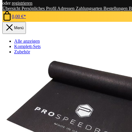
oder
registrieren
Übersicht
Persönliches Profil
Adressen
Zahlungsarten
Bestellungen
B
0,00 €*
Menü
Alle anzeigen
Komplett-Sets
Zubehör