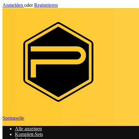
Anmelden
oder
Registrieren
Springseile
Alle anzeigen
Komplett-Sets