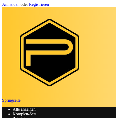
Anmelden
oder
Registrieren
Springseile
Alle anzeigen
Komplett-Sets